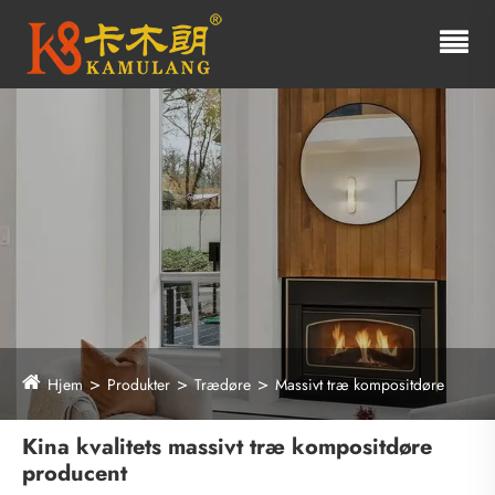
Hjem
Produkter
Trædøre
Massivt træ kompositdøre
Kina kvalitets massivt træ kompositdøre
producent