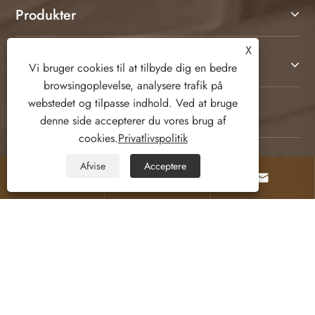
Produkter
X
Kontakt os
Vi bruger cookies til at tilbyde dig en bedre
browsingoplevelse, analysere trafik på
webstedet og tilpasse indhold. Ved at bruge
FØLG OS
denne side accepterer du vores brug af
cookies.
Privatlivspolitik
Afvise
Acceptere



Copyright © 2026 Weifang Kamulang Home
Technology Co., Ltd. Alle rettigheder forbeholdes.
Links
Sitemap
RSS
XML
Privatlivspolitik