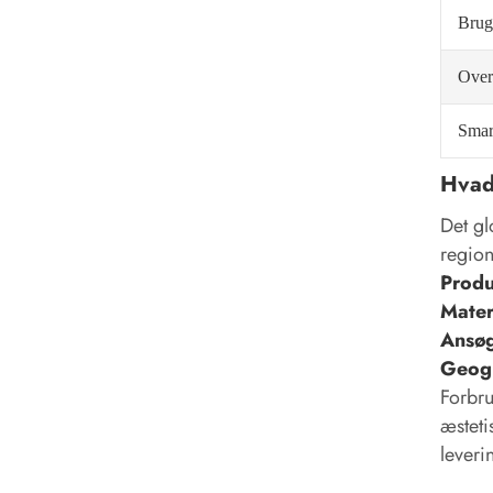
Brug
Over
Smart
Hvad
Det gl
region
Produ
Mater
Ansøg
Geogr
Forbru
æsteti
leveri