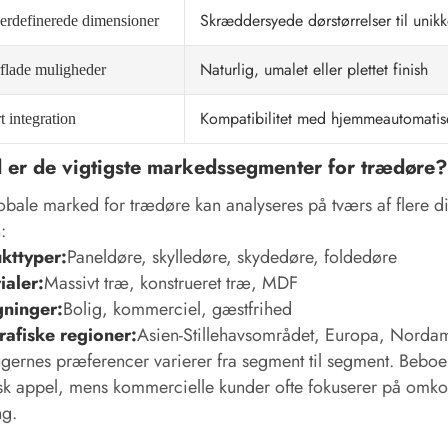
Skræddersyede dørstørrelser til unik
erdefinerede dimensioner
Naturlig, umalet eller plettet finish
flade muligheder
Kompatibilitet med hjemmeautomatis
 integration
 er de vigtigste markedssegmenter for trædøre?
obale marked for trædøre kan analyseres på tværs af flere 
:
kttyper:
Paneldøre, skylledøre, skydedøre, foldedøre
ialer:
Massivt træ, konstrueret træ, MDF
ninger:
Bolig, kommerciel, gæstfrihed
afiske regioner:
Asien-Stillehavsområdet, Europa, Nordam
gernes præferencer varierer fra segment til segment. Bebo
sk appel, mens kommercielle kunder ofte fokuserer på omkost
ng.