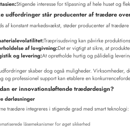
tasien:
Stigende interesse for tilpasning af hele huset og flek
e udfordringer står producenter af trædøre ove
ds af konstant markedsvækst, støder producenter af trædøre 
terialevolatilitet:
Træprisudsving kan påvirke produktion
rholdelse af lovgivning:
Det er vigtigt at sikre, at produk
gistik og levering:
At opretholde hurtig og pålidelig leveri
udfordringer skaber dog også muligheder. Virksomheder, der 
ng og professionel support kan etablere en konkurrenceford
dan er innovationsløftende trædørdesign?
e dørløsninger
e trædøre integreres i stigende grad med smart teknologi:
omatiserede låsemekanismer for øget sikkerhed