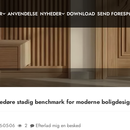
R
ANVENDELSE
NYHEDER
DOWNLOAD
SEND FORESP
rædøre stadig benchmark for moderne boligdesi
6-05-06
2
Efterlad mig en besked