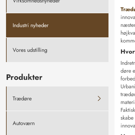
Virksomhedsnyheder
Træd
innova
næsten
Industri nyheder
højkva
kommer
Vores udstilling
Hvor
Indret
døre e
Produkter
forbed
Urbani
trædør
Trædøre

materi
Faktis
skabe 
Autoværn
innova