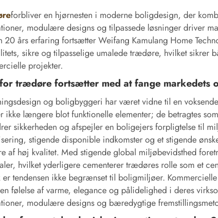
øre
forbliver en hjørnesten i moderne boligdesign, der kombi
tioner, modulære designs og tilpassede løsninger driver m
 20 års erfaring fortsætter Weifang Kamulang Home Technol
litets, sikre og tilpasselige umalede trædøre, hvilket sikrer 
cielle projekter.
for trædøre fortsætter med at fange markedet
ningsdesign og boligbyggeri har været vidne til en voksend
r ikke længere blot funktionelle elementer; de betragtes so
rer sikkerheden og afspejler en boligejers forpligtelse til m
sering, stigende disponible indkomster og et stigende ønske
e af høj kvalitet. Med stigende global miljøbevidsthed for
aler, hvilket yderligere cementerer trædøres rolle som et ce
k er tendensen ikke begrænset til boligmiljøer. Kommercielle 
en følelse af varme, elegance og pålidelighed i deres virkso
tioner, modulære designs og bæredygtige fremstillingsmet