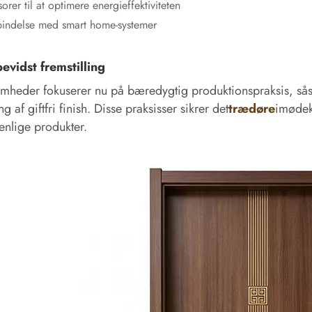
orer til at optimere energieffektiviteten
bindelse med smart home-systemer
evidst fremstilling
mheder fokuserer nu på bæredygtig produktionspraksis, såso
g af giftfri finish. Disse praksisser sikrer det
trædøre
imødek
enlige produkter.