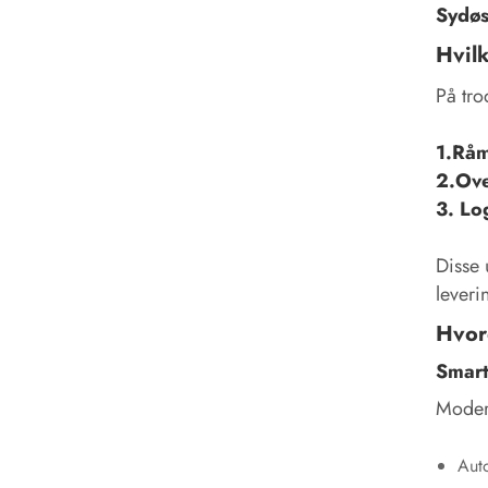
Sydøs
Hvilk
På tro
1.Råma
2.Ove
3. Lo
Disse 
leveri
Hvor
Smart
Modern
Aut