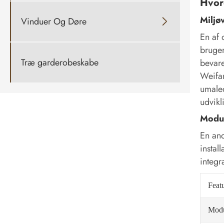
Hvor
Miljø
Vinduer Og Døre

En af 
bruger
Træ garderobeskabe
bevare
Weifa
umaled
udvikl
Modul
En and
instal
integr
Feat
Modu