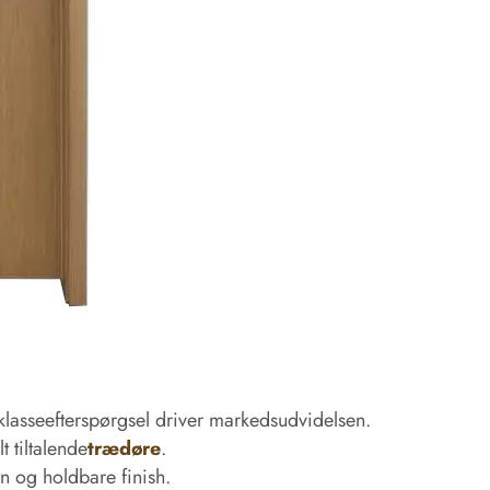
klasseefterspørgsel driver markedsudvidelsen.
t tiltalende
trædøre
.
n og holdbare finish.