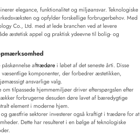
nerer elegance, funktionalitet og miljøansvar. Teknologiske
arkedsvæksten og opfylder forskellige forbrugerbehov. Med
ogy Co., Ltd. med at lede branchen ved at levere
både æstetisk appel og praktisk ydeevne til bolig- og
s opmærksomhed
e påskønnelse af
trædøre
i løbet af det seneste årti. Disse
m væsentlige komponenter, der forbedrer æstetikken,
iljømæssigt ansvarlige valg.
 om tilpassede hjemmemiljøer driver efterspørgslen efter
etrækker forbrugerne desuden døre lavet af bæredygtige
ntralt element i moderne hjem.
og gæstfrie sektorer investerer også kraftigt i trædøre for at
mheder. Dette har resulteret i en bølge af teknologiske
oder.