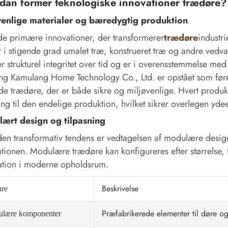
dan former teknologiske innovationer trædøre?
venlige materialer og bæredygtig produktion
de primære innovationer, der transformerer
trædøre
industri
 i stigende grad umalet træ, konstrueret træ og andre vedva
r strukturel integritet over tid og er i overensstemmelse med
ng Kamulang Home Technology Co., Ltd. er opstået som før
e trædøre, der er både sikre og miljøvenlige. Hvert produk
ing til den endelige produktion, hvilket sikrer overlegen yd
ært design og tilpasning
en transformativ tendens er vedtagelsen af ​​modulære designs,
lationen. Modulære trædøre kan konfigureres efter størrelse
ation i moderne opholdsrum.
Beskrivelse
ure
Præfabrikerede elementer til døre o
lære komponenter