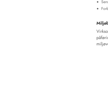
Sens
For
Miljøb
Virkso
påførin
miljøv