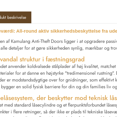
ukt beskrivelse
værdi: All-round aktiv sikkerhedsbeskyttelse fra udef
n af ​​Kamulang Anti-Theft Doors ligger i at opgradere passiv b
i alle detaljer for at gøre sikkerheden synlig, mærkbar og tr
-vandal struktur i fæstningsgrad
det anvender koldvalsede stålplader af høj kvalitet, match
terialer for at danne en højstyrke "tredimensionel rustnin
, der er modstandsdygtige over for gnidninger, som effektivt
t bygger en solid fysisk barriere for din og din families liv
elåsesystem, der beskytter mod teknisk lå
et med standard låsecylindre og et flerpunktsforbundet låse
nkter i flere retninger, så der ikke er plads til tekniske lås