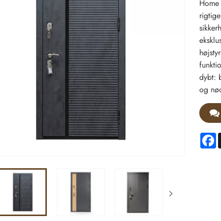
Home T
rigtig
sikker
eksklu
højsty
funkti
dybt: 
og nø
F