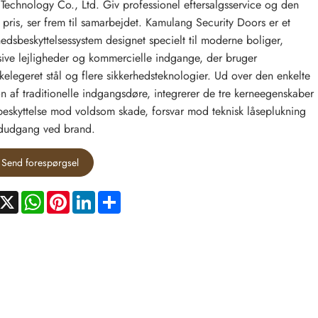
echnology Co., Ltd. Giv professionel eftersalgsservice og den
e pris, ser frem til samarbejdet. Kamulang Security Doors er et
hedsbeskyttelsessystem designet specielt til moderne boliger,
sive lejligheder og kommercielle indgange, der bruger
rkelegeret stål og flere sikkerhedsteknologier. Ud over den enkelte
on af traditionelle indgangsdøre, integrerer de tre kerneegenskaber
beskyttelse mod voldsom skade, forsvar mod teknisk låseplukning
dudgang ved brand.
Send forespørgsel
acebook
X
WhatsApp
Pinterest
LinkedIn
Share