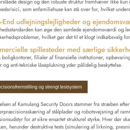
orslåede design og den robuste struktur fremhæver ikke kun
hedsrisici, som enfamiliehuse kan stå over for, hvilket underst
-End udlejningslejligheder og ejendomsvæ
hedsstandarden kan øge den samlede ejendomsværdi og ledel
kerhedsproblemer, hvilket gør det til et klogt indkøbsvalg for 
ercielle spillesteder med særlige sikkerh
boligkontorer, filialer af finansielle institutioner, opbeva
r og anti-tekniske låseplukning yder pålidelig beskyttelse.
isionsfremstilling og strengt testsystem
elsen af ​​Kamulang Security Doors stammer fra stræben efter
serpræcisionsskæring af stålplader og robotsvejsning af ramme
ionsudstyr for at sikre ensartet strukturel styrke. Hver dør 
ken, herunder destruktive tests (simulering af lirkning, presnin