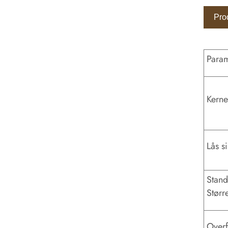
Pro
Para
Kerne
Lås s
Stand
Størr
Overf