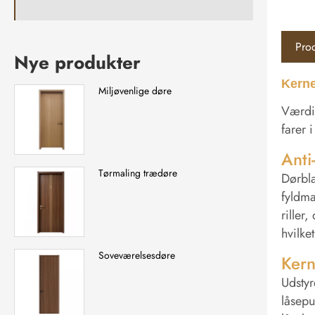
Prod
Nye produkter
Kerne
Miljøvenlige døre
Værdie
farer 
Anti
Tørmaling trædøre
Dørbla
fyldma
riller
hvilke
Soveværelsesdøre
Kern
Udstyr
låsepu