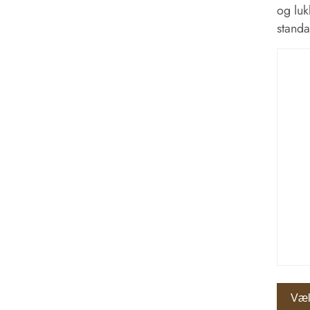
og luk
standa
Væl