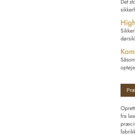
Det st
sikker
High
Sikker
dørsik
Komm
Såsom 
optøje
Præc
Oprett
fra la
præcis
fabrik