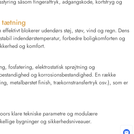
edsstyring såsom fingeraftryk, adgangskode, kortstryg og
 tætning
m effektivt blokerer udendørs støj, støv, vind og regn. Dens
stabil indendørstemperatur, forbedre boligkomforten og
sikkerhed og komfort.
, fosfatering, elektrostatisk sprøjtning og
bestandighed og korrosionsbestandighed. En række
g, metalbørstet finish, trækornstransfertryk osv.), som er
Doors klare tekniske parametre og modulære
kellige bygninger og sikkerhedsniveauer.