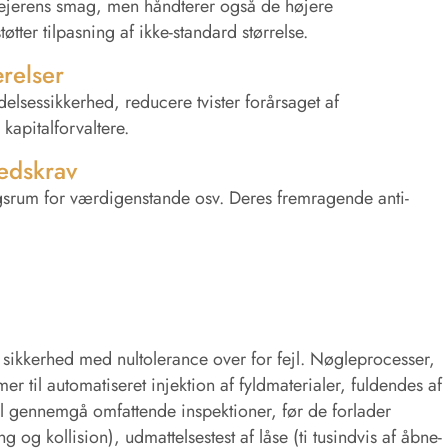
 ejerens smag, men håndterer også de højere
øtter tilpasning af ikke-standard størrelse.
relser
sessikkerhed, reducere tvister forårsaget af
kapitalforvaltere.
edskrav
ringsrum for værdigenstande osv. Deres fremragende anti-
 sikkerhed med nultolerance over for fejl. Nøgleprocesser,
r til automatiseret injektion af fyldmaterialer, fuldendes af
skal gennemgå omfattende inspektioner, før de forlader
g og kollision), udmattelsestest af låse (ti tusindvis af åbne-