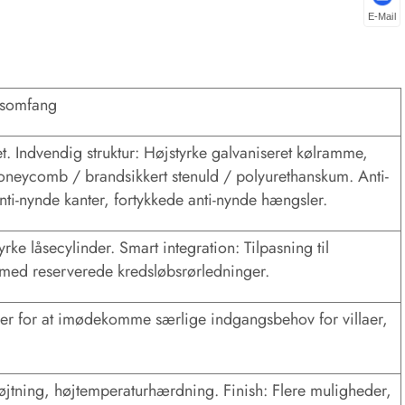
E-Mail
ngsomfang
et. Indvendig struktur: Højstyrke galvaniseret kølramme,
 honeycomb / brandsikkert stenuld / polyurethanskum. Anti-
nti-nynde kanter, fortykkede anti-nynde hængsler.
yrke låsecylinder. Smart integration: Tilpasning til
 med reserverede kredsløbsrørledninger.
elser for at imødekomme særlige indgangsbehov for villaer,
røjtning, højtemperaturhærdning. Finish: Flere muligheder,