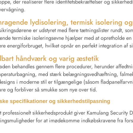
oppe, der realiserer flere identitetsbekræftelser og sikkerh
vervågning.
ragende lydisolering, termisk isolering og
sikringsdørene er udstyret med flere tætningslister rundt, so
ende termiske isoleringsevne hjælper med at opretholde en 
re energiforbruget, hvilket opnår en perfekt integration af 
bart håndværk og varig æstetik
aden behandles gennem flere procedurer, herunder affedtning
mperaturbagning, med stærk belægningsvedhæftning, falme
esigns i moderne stil er tilgængelige (såsom fladpanelfarvnin
re og forbliver så smukke som nye over tid.
ske specifikationer og sikkerhedstilpasning
 professionelt sikkerhedsprodukt giver Kamulang Security 
ningsmuligheder for at imødekomme indkøbskravene fra fors