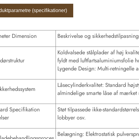
duktparametre (specifikationer)
meter Dimension
Beskrivelse og sikkerhedstilpasni
Koldvalsede stålplader af høj kvalit
dørstruktur
fyldt med luftfartsaluminiumsfolie
Lygende Design: Multi-retningelle a
Låsecylinderkvalitet: Standard højst
ikkerhedssystem
almindelige smarte låse af mærket
ard Specifikation
Støt tilpassede ikke-standardstørr
elser
lobbyer osv.
Belægning: Elektrostatisk pulversp
ladebehandlingsproces