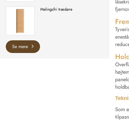
låsekr
fjerno
Malingsfri trædøre
Frem
Tyveri
enestå
reduce
Se mere
Hold
Overfl
højte
paneld
holdba
Tekni
Som et
tilpas