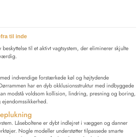
ra til inde
eskyttelse til et aktivt vagtsystem, der eliminerer skjulte
oværdig.
et med indvendige forstærkede køl og højtydende
g". Dørrammen har en dyb okklusionsstruktur med indbyggede
 kan modstå voldsom kollision, lindring, presning og boring,
 og ejendomssikkerhed.
seplukning
system. Låseboltene er dybt indlejret i væggen og danner
eværktøjer. Nogle modeller understøtter tilpassede smarte