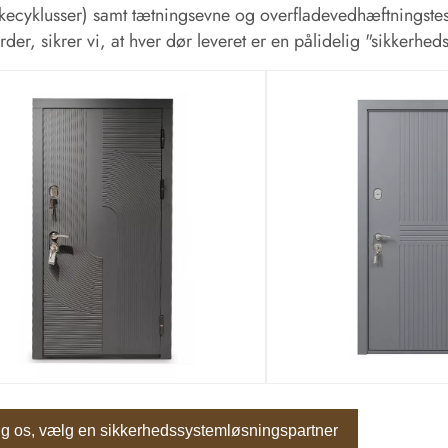
kecyklusser) samt tætningsevne og overfladevedhæftningstest.
rder, sikrer vi, at hver dør leveret er en pålidelig "sikkerheds
g os, vælg en sikkerhedssystemløsningspartner