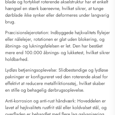
blade og fortykket roterende akselstruktur har et enkelt
hængsel en stærk bæreevne, hvilket sikrer, at tunge
dørblade ikke synker eller deformeres under langvarig
brug.
Præcisionslejerotation: Indbyggede højkvalitets flylejer
eller nålelejer, rotationen er glat uden blokering, og
åbnings- og lukningsfølelsen er let. Den har bestået
mere end 100.000 åbnings- og lukketest, hvilket sikrer
holdbarhed.
Lydløs betjeningsoplevelse: Slidbestandige og lydløse
pakninger er konfigureret ved den roterende aksel for
effektivt at reducere metalfriktionsstøj, hvilket skaber
en stille og behagelig dørbrugsoplevelse.
Anti-korrosion og anti-rust håndværk: Hoveddelen er
lavet af højkvalitets rustfrit stål eller koldvalset stål, og
overfladen er behandlet med flere lag galvanisering