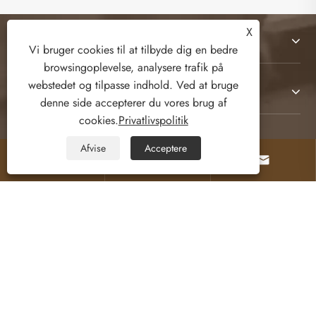
X
Om os
Vi bruger cookies til at tilbyde dig en bedre
browsingoplevelse, analysere trafik på
webstedet og tilpasse indhold. Ved at bruge
Produkter
denne side accepterer du vores brug af
cookies.
Privatlivspolitik
Kontakt os
Afvise
Acceptere



FØLG OS
Copyright © 2026 Weifang Kamulang Home
Technology Co., Ltd. Alle rettigheder forbeholdes.