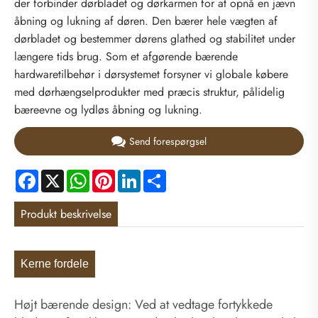
der forbinder dørbladet og dørkarmen for at opnå en jævn
åbning og lukning af døren. Den bærer hele vægten af ​​
dørbladet og bestemmer dørens glathed og stabilitet under
længere tids brug. Som et afgørende bærende
hardwaretilbehør i dørsystemet forsyner vi globale købere
med dørhængselprodukter med præcis struktur, pålidelig
bæreevne og lydløs åbning og lukning.
Send forespørgsel
Facebook
X
WhatsApp
Pinterest
LinkedIn
Share
Produkt beskrivelse
Kerne fordele
Højt bærende design: Ved at vedtage fortykkede