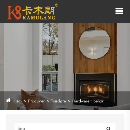
Hjem
Produkter
Trædøre
Hardware tilbehør