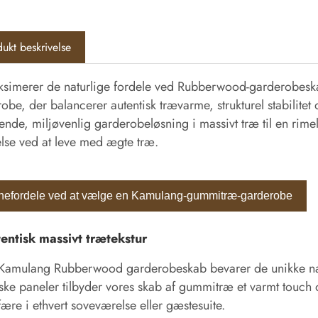
ukt beskrivelse
simerer de naturlige fordele ved Rubberwood-garderobeska
obe, der balancerer autentisk trævarme, strukturel stabilitet
ende, miljøvenlig garderobeløsning i massivt træ til en rimel
lse ved at leve med ægte træ.
nefordele ved at vælge en Kamulang-gummitræ-garderobe
tentisk massivt trætekstur
Kamulang Rubberwood garderobeskab bevarer de unikke natu
iske paneler tilbyder vores skab af gummitræ et varmt touch 
ære i ethvert soveværelse eller gæstesuite.