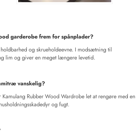
ood garderobe frem for spånplader?
 holdbarhed og skrueholdeevne. I modsætning til
g lim og giver en meget længere levetid.
ummitræ vanskelig?
 er Kamulang Rubber Wood Wardrobe let at rengøre med en
 husholdningsskadedyr og fugt.
?