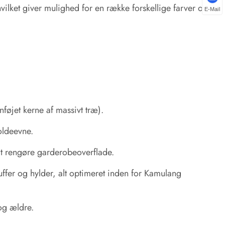
ilket giver mulighed for en række forskellige farver og
E-Mail
jet kerne af massivt træ).
oldeevne.
 at rengøre garderobeoverflade.
fer og hylder, alt optimeret inden for Kamulang
 og ældre.