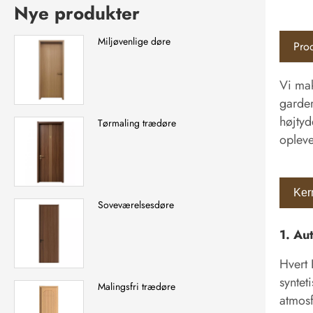
Nye produkter
Miljøvenlige døre
Prod
Vi mak
garder
højtyd
Tørmaling trædøre
opleve
Ker
Soveværelsesdøre
1. Au
Hvert 
syntet
Malingsfri trædøre
atmosf