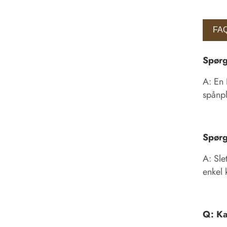
FAQ
Spørg
A: En 
spånpl
Spørg
A: Sle
enkel 
Q: Ka