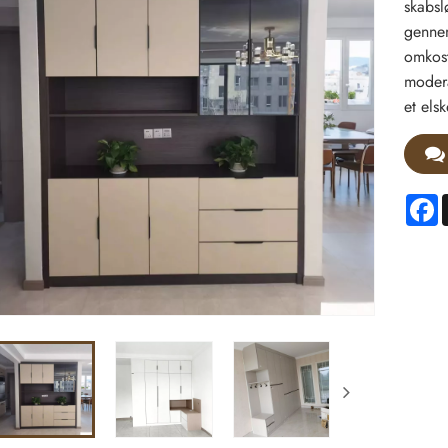
skabsl
gennem
omkost
modera
et elsk
F