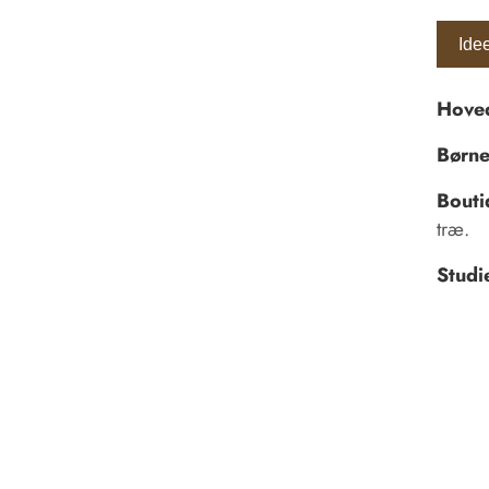
Ide
Hoved
Børne
Bouti
træ.
Studi