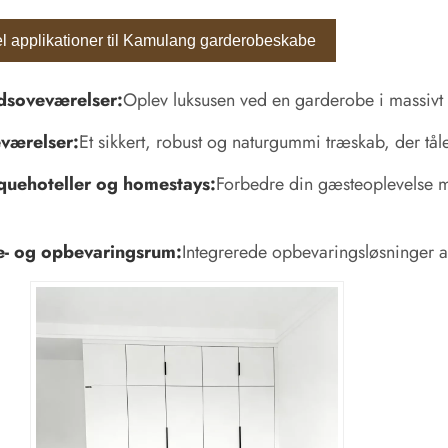
el applikationer til Kamulang garderobeskabe
soveværelser:
Oplev luksusen ved en garderobe i massivt 
værelser:
Et sikkert, robust og naturgummi træskab, der tål
quehoteller og homestays:
Forbedre din gæsteoplevelse m
e- og opbevaringsrum:
Integrerede opbevaringsløsninger af