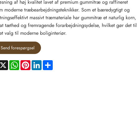
øsning af høj kvalitet lavet af premium gummitræ og raffineret
 moderne træbearbejdningsteknikker. Som et bæredygtigt og
ningseffektivt massivt træmateriale har gummitræ et naturlig korn,
t tæthed og fremragende forarbejdningsydelse, hvilket gør det til
et valg til moderne boliginteriør.
Send forespørgsel
acebook
X
WhatsApp
Pinterest
LinkedIn
Share