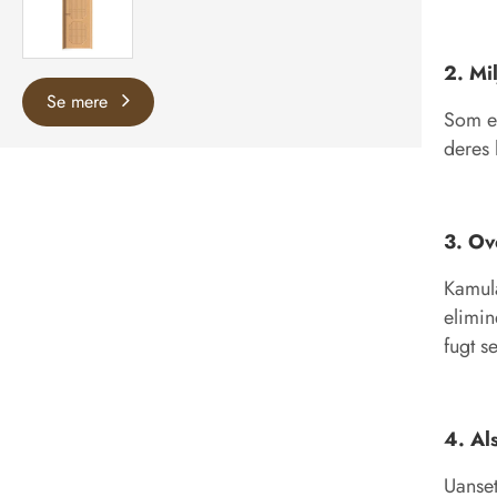
2. Mi
Se mere
Som en
deres 
3. Ov
Kamula
elimin
fugt se
4. Als
Uanset