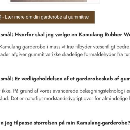
 - Lær mere om din garderobe af gummitræ
smål: Hvorfor skal jeg vælge en Kamulang Rubber W
Kamulang garderobe i massivt træ tilbyder væsentligt bedre
ader afgiver gummitræ ikke skadelige formaldehyder fra tun
smål: Er vedligeholdelsen af ​​et garderobeskab af g
t ikke. På grund af vores avancerede belægningsteknologi
klud. Det er naturligt modstandsdygtigt over for almindelige
n jeg tilpasse størrelsen på min Kamulang-garderobe