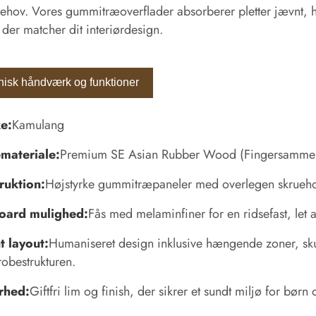
ehov. Vores gummitræoverflader absorberer pletter jævnt, hv
, der matcher dit interiørdesign.
nisk håndværk og funktioner
e:
Kamulang
materiale:
Premium SE Asian Rubber Wood (Fingersammenfø
ruktion:
Højstyrke gummitræpaneler med overlegen skrueh
oard mulighed:
Fås med melaminfiner for en ridsefast, let
t layout:
Humaniseret design inklusive hængende zoner, skuf
obestrukturen.
rhed:
Giftfri lim og finish, der sikrer et sundt miljø for børn