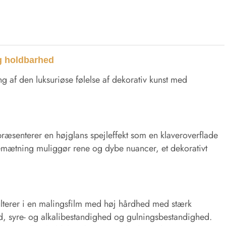
og holdbarhed
 af den luksuriøse følelse af dekorativ kunst med
 præsenterer en højglans spejleffekt som en klaveroverflade
rvemætning muliggør rene og dybe nuancer, et dekorativt
ulterer i en malingsfilm med høj hårdhed med stærk
, syre- og alkalibestandighed og gulningsbestandighed.