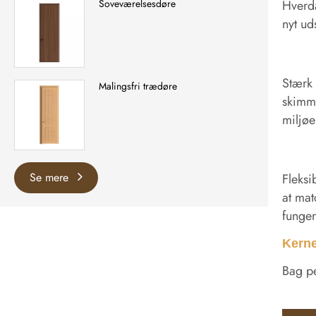
Hverda
Soveværelsesdøre
nyt ud
Stærk 
Malingsfri trædøre
skimme
miljø
Se mere
Fleksi
at mat
funger
Kerne
Bag pe