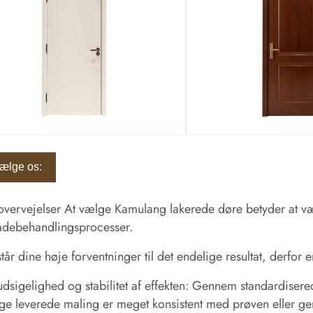
vælge os:
overvejelser At vælge Kamulang lakerede døre betyder at 
adebehandlingsprocesser.
tår dine høje forventninger til det endelige resultat, derfor er 
udsigelighed og stabilitet af effekten: Gennem standardisered
ge leverede maling er meget konsistent med prøven eller gen