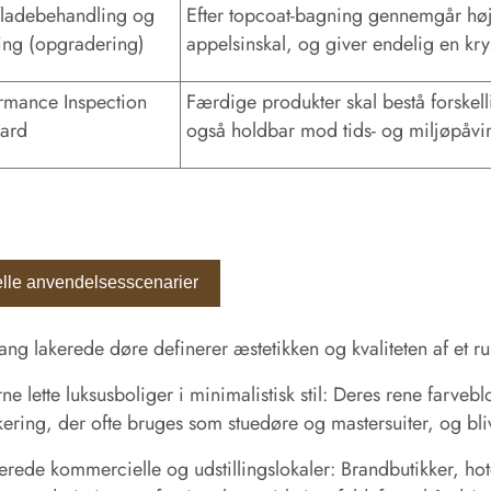
ladebehandling og
Efter topcoat-bagning gennemgår høj
ing (opgradering)
appelsinskal, og giver endelig en krys
rmance Inspection
Færdige produkter skal bestå forskelli
ard
også holdbar mod tids- og miljøpåvi
elle anvendelsesscenarier
ng lakerede døre definerer æstetikken og kvaliteten af ​​et rum
e lette luksusboliger i minimalistisk stil: Deres rene farve
ikering, der ofte bruges som stuedøre og mastersuiter, og bliv
rede kommercielle og udstillingslokaler: Brandbutikker, hote