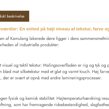
ukt beskrivelse
værdier: En enhed på højt niveau af tekstur, farve 
n af ​​Kamulang lakerede døre ligger i dens sammensmeltning
rheden af ​​industrielle produkter:
 visuel og taktil tekstur: Malingsoverfladen er rig og tyk og
en blød mat silketekstur med et glat og varmt touch. Høj fa
, der er svært at opnå med andre lamineringsprocesser.
gen fysisk og kemisk stabilitet: Højtemperaturhærdning res
tning, som har fremragende ridsebestandighed, slagfasthed