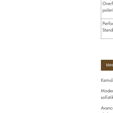
Overf
poler
Perfo
Stand
Ide
Kamula
Modern
sofist
Avance