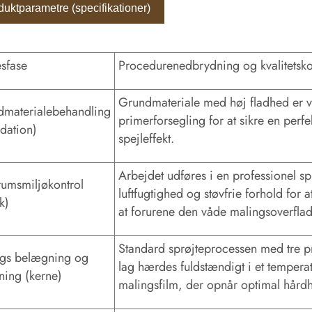
duktparametre (specifikationer)
sfase
Procedurenedbrydning og kvalitetsko
Grundmateriale med høj fladhed er ve
materialebehandling
primerforsegling for at sikre en perf
dation)
spejleffekt.
Arbejdet udføres i en professionel s
umsmiljøkontrol
luftfugtighed og støvfrie forhold for a
sk)
at forurene den våde malingsoverflad
Standard sprøjteprocessen med tre pr
ags belægning og
lag hærdes fuldstændigt i et tempera
ing (kerne)
malingsfilm, der opnår optimal hård