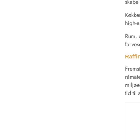
skabe 
Køkken
high-e
Rum, d
farves
Raffi
Fremst
råmate
miljøe
tid ti