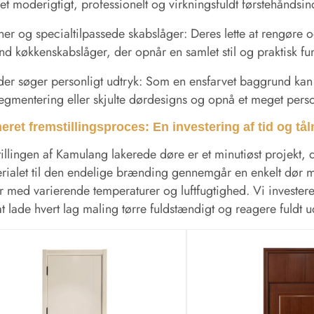
et moderigtigt, professionelt og virkningsfuldt førstehåndsin
er og specialtilpassede skabslåger: Deres lette at rengøre og
nd køkkenskabslåger, der opnår en samlet stil og praktisk funk
er søger personligt udtryk: Som en ensfarvet baggrund kan
egmentering eller skjulte dørdesigns og opnå et meget person
neret fremstillingsproces: En investering af tid og t
illingen af ​​Kamulang lakerede døre er et minutiøst projekt
rialet til den endelige brænding gennemgår en enkelt dør 
r med varierende temperaturer og luftfugtighed. Vi invester
l at lade hvert lag maling tørre fuldstændigt og reagere fuldt u