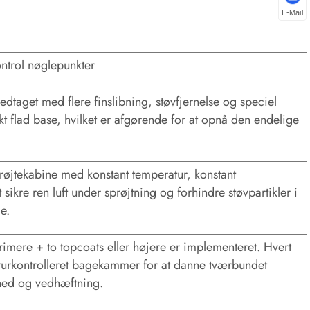
E-Mail
ntrol nøglepunkter
dtaget med flere finslibning, støvfjernelse og speciel
ekt flad base, hvilket er afgørende for at opnå den endelige
prøjtekabine med konstant temperatur, konstant
t sikre ren luft under sprøjtning og forhindre støvpartikler i
e.
imere + to topcoats eller højere er implementeret. Hvert
turkontrolleret bagekammer for at danne tværbundet
hed og vedhæftning.