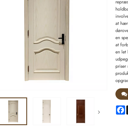
repræs
holdba
involv
at hær
dørove
en spej
at for
en let
udpeget
priser
produk
opgrad
F