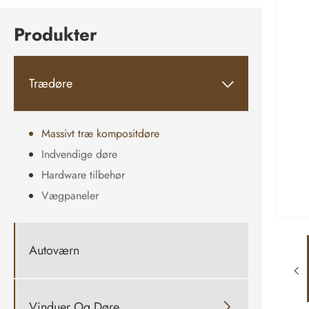
Produkter
Trædøre

Massivt træ kompositdøre
Indvendige døre
Hardware tilbehør
Vægpaneler
Autoværn
Vinduer Og Døre
