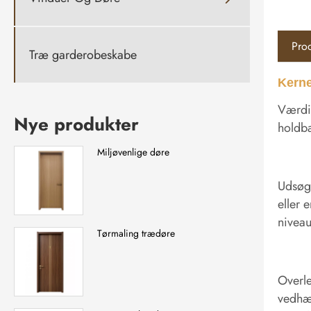
Prod
Træ garderobeskabe
Kerne
Værdie
Nye produkter
holdba
Miljøvenlige døre
Udsøgt
eller 
niveau
Tørmaling trædøre
Overle
vedhæf