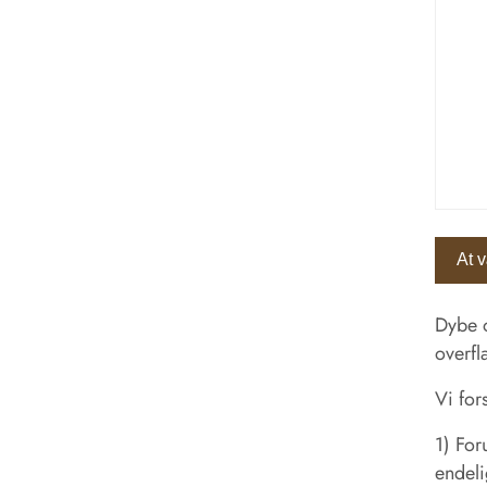
At 
Dybe 
overfl
Vi fors
1) For
endeli