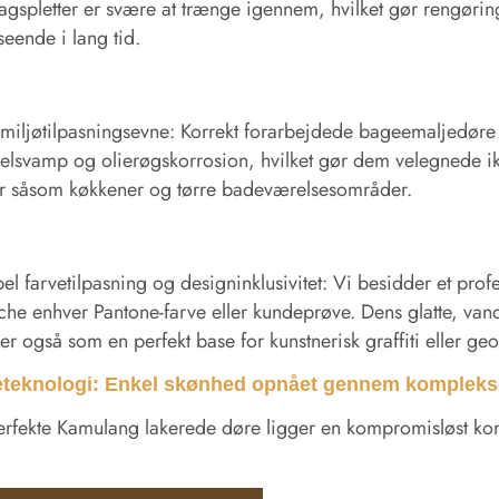
gspletter er svære at trænge igennem, hvilket gør rengørin
seende i lang tid.
miljøtilpasningsevne: Korrekt forarbejdede bageemaljedøre ha
lsvamp og olierøgskorrosion, hvilket gør dem velegnede ikk
er såsom køkkener og tørre badeværelsesområder.
bel farvetilpasning og designinklusivitet: Vi besidder et profe
che enhver Pantone-farve eller kundeprøve. Dens glatte, vand
er også som en perfekt base for kunstnerisk graffiti eller ge
teknologi: Enkel skønhed opnået gennem kompleks
rfekte Kamulang lakerede døre ligger en kompromisløst kom