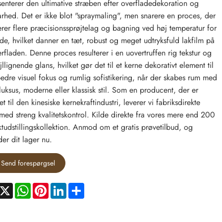
enterer den ultimative stræben efter overfladedekoration og
rhed. Det er ikke blot "spraymaling", men snarere en proces, der
erer flere præcisionssprøjtelag og bagning ved høj temperatur for
de, hvilket danner en tæt, robust og meget udtryksfuld lakfilm på
rfladen. Denne proces resulterer i en uovertruffen rig tekstur og
llignende glans, hvilket gør det til et kerne dekorativt element til
bedre visuel fokus og rumlig sofistikering, når der skabes rum med
 luksus, moderne eller klassisk stil. Som en producent, der er
 til den kinesiske kernekraftindustri, leverer vi fabriksdirekte
 med streng kvalitetskontrol. Kilde direkte fra vores mere end 200
tudstillingskollektion. Anmod om et gratis prøvetilbud, og
er dit lager nu.
Send forespørgsel
acebook
X
WhatsApp
Pinterest
LinkedIn
Share