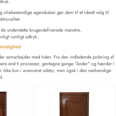
dtryk.
 oliebestandige egenskaber gør dem til et ideelt valg til
tionalitet.
 de understøtte brugerdefinerede mønstre,
ligt rumligt udtryk.
ålmodighed
, der samarbejder med tiden. Fra den indledende polering af
mere end ti processer, gentagne gange "ånder" og hærder i
er ikke kun i avanceret udstyr, men også i den nødvendige
d.