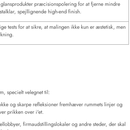
glansprodukter præcisionspolering for at fjerne mindre
talklar, spejllignende high-end finish.
ge tests for at sikre, at malingen ikke kun er æstetisk, men
rkning.
, specielt velegnet til:
blokke og skarpe refleksioner fremhæver rummets linjer og
er prikken over i'et.
llobbyer, firmaudstillingslokaler og andre steder, der skal