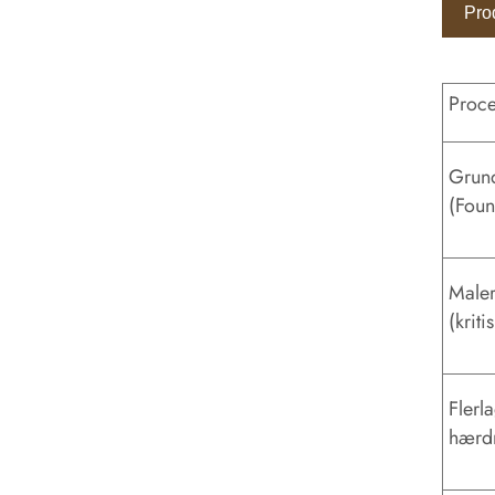
Pro
Proce
Grund
(Foun
Maler
(kriti
Flerl
hærdn