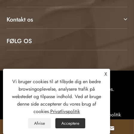
Kontakt os
FØLG OS
X
Copyright © 2026 Weifang Kamulang Home
Vi bruger cookies til at tilbyde dig en bedre
Technology Co., Ltd. Alle rettigheder forbeholdes.
browsingoplevelse, analysere trafik på
webstedet og tilpasse indhold. Ved at bruge
denne side accepterer du vores brug af
cookies.
Privatlivspolitik
Links
Sitemap
RSS
XML
Privatlivspolitik
Afvise
Acceptere


