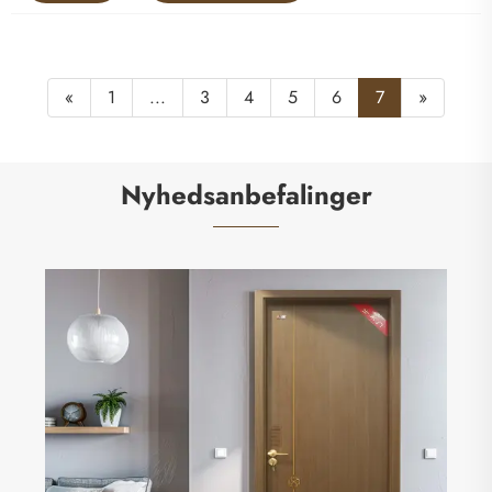
«
1
...
3
4
5
6
7
»
Nyhedsanbefalinger
Hvordan man vælger og vedligeholder tørre
maling trædøre
Se mere >>